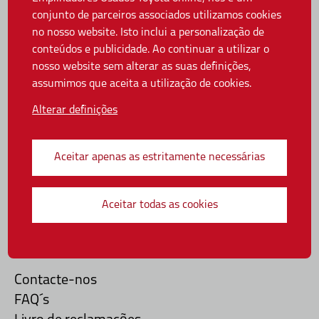
conjunto de parceiros associados utilizamos cookies
Dicas e Guias
no nosso website. Isto inclui a personalização de
conteúdos e publicidade. Ao continuar a utilizar o
Guia de paletes
nosso website sem alterar as suas definições,
Guia de mastros
assumimos que aceita a utilização de cookies.
Guia de rodas
Alterar definições
Manual de Operador
Equipamentos Usados
Aceitar apenas as estritamente necessárias
Política de Privacidade
Política de Cookies
Aceitar todas as cookies
Definições de cookies
Apoio ao cliente
Contacte-nos
FAQ´s