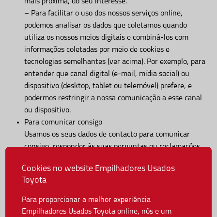
mais próxima, do seu interesse.
– Para facilitar o uso dos nossos serviços online,
podemos analisar os dados que coletamos quando
utiliza os nossos meios digitais e combiná-los com
informações coletadas por meio de cookies e
tecnologias semelhantes (ver acima). Por exemplo, para
entender que canal digital (e-mail, mídia social) ou
dispositivo (desktop, tablet ou telemóvel) prefere, e
podermos restringir a nossa comunicação a esse canal
ou dispositivo.
Para comunicar consigo
Usamos os seus dados de contacto para comunicar
consigo, responder às suas perguntas ou reclamações.
Para análise estatística
Cookies no website Empilhadores Usados
– Geral. Usamos ferramentas automáticas para realizar
Toyota
análises estatísticas sobre tendências gerais relativas
ao uso dos nossos serviços, sites e redes sociais, bem
Para proporcionar a melhor experiência
como, comportamento e preferências de clientes e
Empilhadores Usados Toyota online, nós e um