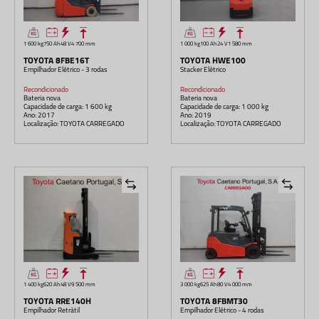
1 600 kg
750 Ah
48 V
4 700 mm
1 000 kg
100 Ah
24 V
1 580 mm
TOYOTA 8FBE16T
TOYOTA HWE100
Empilhador Elétrico - 3 rodas
Stacker Elétrico
Recondicionado
Recondicionado
Bateria nova
Bateria nova
Capacidade de carga: 1 600 kg
Capacidade de carga: 1 000 kg
Ano: 2017
Ano: 2019
Localização: TOYOTA CARREGADO
Localização: TOYOTA CARREGADO
1 400 kg
620 Ah
48 V
9 500 mm
3 000 kg
625 Ah
80 V
4 000 mm
TOYOTA RRE140H
TOYOTA 8FBMT30
Empilhador Retrátil
Empilhador Elétrico - 4 rodas