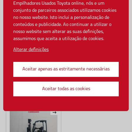
Empilhadores Usados Toyota online, nós e um
conjunto de parceiros associados utilizamos cookies
no nosso website. Isto inclui a personalização de
conteúdos e publicidade. Ao continuar a utilizar o
nosso website sem alterar as suas definições,
assumimos que aceita a utilização de cookies.
Alterar definições
1 400 kg
150 Ah
24 V
1 400 kg
300 Ah
24 V
2 855 mm
TOYOTA LWE140
TOYOTA SWE140
Porta-Paletes Elétrico
Stacker Elétrico
Aceitar apenas as estritamente necessárias
Recondicionado
Recondicionado
Bateria nova
Bateria nova
Capacidade de carga: 1 400 kg
Capacidade de carga: 1 400 kg
Ano: 2018
Ano: 2014
Localização: TOYOTA CARREGADO
Localização: TOYOTA CARREGADO
Aceitar todas as cookies